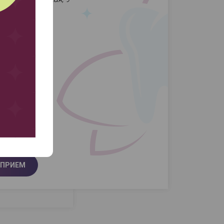
. Ленина, 11
-99-44
-55-44
ТЫ
 ПРИЕМ