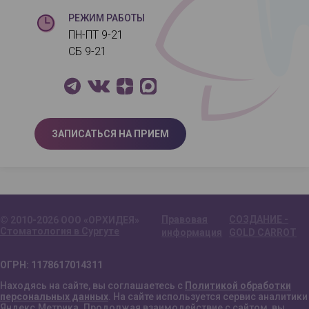
РЕЖИМ РАБОТЫ
ПН-ПТ 9-21
СБ 9-21
ЗАПИСАТЬСЯ НА ПРИЕМ
Правовая
СОЗДАНИЕ -
© 2010-2026 ООО «ОРХИДЕЯ»
Стоматология в Сургуте
информация
GOLD CARROT
ОГРН: 1178617014311
Находясь на сайте, вы соглашаетесь с
Политикой обработки
персональных данных
. На сайте используется сервис аналитики
Яндекс.Метрика. Продолжая взаимодействие с сайтом, вы