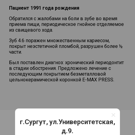
Пациент 1991 года рождения
Обратился с жалобами на боли в зубе во время
приема пищи, периодическое гнойное отделяемое
из свищевого хода.
Зуб 4.6 поражен множественным кариесом,
покрыт неэстетичной пломбой, разрушен более ½
части.
Был поставлен диагноз: хронический периодонтит
в стадии обострения. Предложено лечение с
последующим покрытием безметалловой
цельнокерамической коронкой E-MAX PRESS.
×
г.Сургут, ул.Университетская,
Процесс работы
д.9.