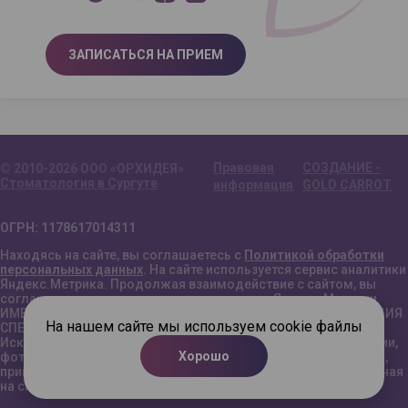
ЗАПИСАТЬСЯ НА ПРИЕМ
Правовая
СОЗДАНИЕ -
© 2010-2026 ООО «ОРХИДЕЯ»
Стоматология в Сургуте
информация
GOLD CARROT
ОГРН: 1178617014311
Находясь на сайте, вы соглашаетесь с
Политикой обработки
персональных данных
. На сайте используется сервис аналитики
Яндекс.Метрика. Продолжая взаимодействие с сайтом, вы
соглашаетесь с условиями использования Яндекс.Метрики.
ИМЕЮТСЯ ПРОТИВОПОКАЗАНИЯ. НЕОБХОДИМА КОНСУЛЬТАЦИЯ
На нашем сайте мы используем cookie файлы
СПЕЦИАЛИСТА.
Исключительное право на все материалы (текст, иллюстрации,
Хорошо
фотографии и видео), размещенные на сайте orchid-dental.ru,
принадлежит ООО «Орхидея Плюс». Информация, размещенная
на сайте, не является публичной офертой.