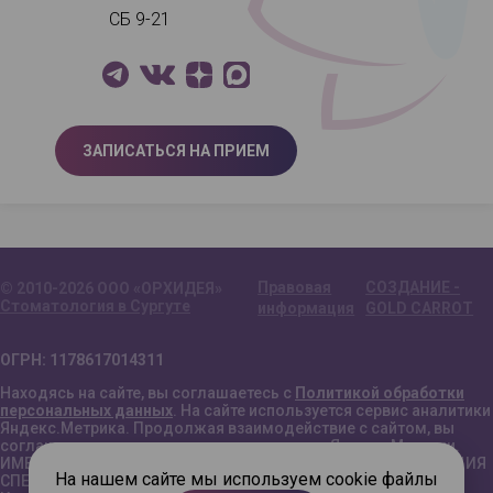
СБ 9-21
ЗАПИСАТЬСЯ НА ПРИЕМ
Правовая
СОЗДАНИЕ -
© 2010-2026 ООО «ОРХИДЕЯ»
Стоматология в Сургуте
информация
GOLD CARROT
ОГРН: 1178617014311
Находясь на сайте, вы соглашаетесь с
Политикой обработки
персональных данных
. На сайте используется сервис аналитики
Яндекс.Метрика. Продолжая взаимодействие с сайтом, вы
соглашаетесь с условиями использования Яндекс.Метрики.
ИМЕЮТСЯ ПРОТИВОПОКАЗАНИЯ. НЕОБХОДИМА КОНСУЛЬТАЦИЯ
На нашем сайте мы используем cookie файлы
СПЕЦИАЛИСТА.