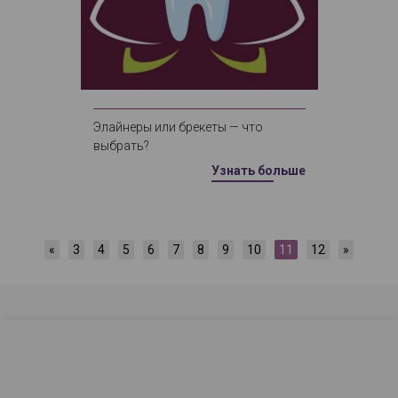
Элайнеры или брекеты — что
выбрать?
Узнать больше
«
3
4
5
6
7
8
9
10
11
12
»