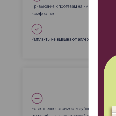
Привыкание к протезам на имплантах прохо
комфортнее
Импланты не вызывают аллергии на испол
Естественно, стоимость зубных мостов на 
выше обычных конструкций, которые фикси