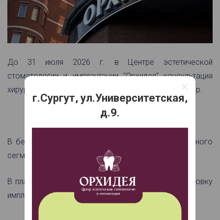
До 31 июля 2026 г. в Центре эстетической
стоматологии и имплантации "Орхидея" консультация
×
хирурга-имплантолога, врача высшей категории - 0 р.
г.Сургут, ул.Университетская,
д.9.
В бесплатную консультацию входит услуга КТ одного
сегмента*, составление плана лечения**.
В плане лечения фиксируется скидка 14% на установку
импланта Osstem™***.