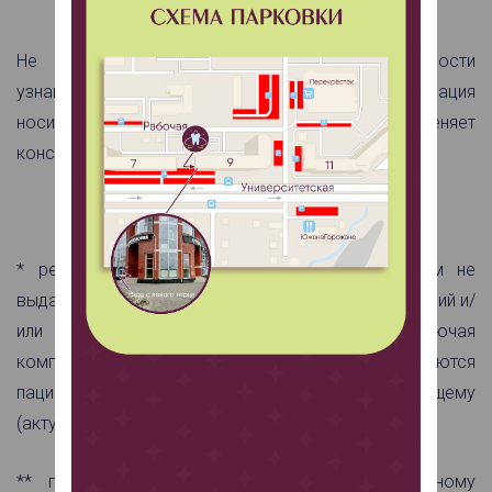
Не является публичной офертой. Подробности
узнавайте у администраторов клиники. Информация
носит ознакомительный характер и не заменяет
консультацию врача.
* результаты обследования на руки пациентам не
выдаются; в случае иных необходимых обследований и/
или диагностических исследований (включая
компьютерную томографию) услуги оплачиваются
пациентом в полном объеме согласно действующему
(актуальному) прайс-листу клиники
** план лечения согласно данному специальному