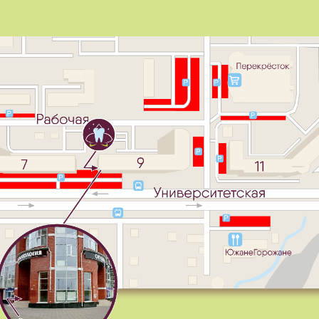
имер, есть лигатурные брекеты, которые крепятся к ортодо
иальных резиночек или металлических проволочек.
тичные резиночки можно менять самим, но также необходи
ягивания и коррекции.
ночки бывают разноцветными, что очень нравится подростк
й и их бунтующую натуру, они смогут менять цвет лигатур в
чно, лигатурные брекеты становятся менее популярными по
оен специальный замочек, который удерживает дугу). Но в 
зя. Они ускоряют процесс исправления прикуса и усиливают