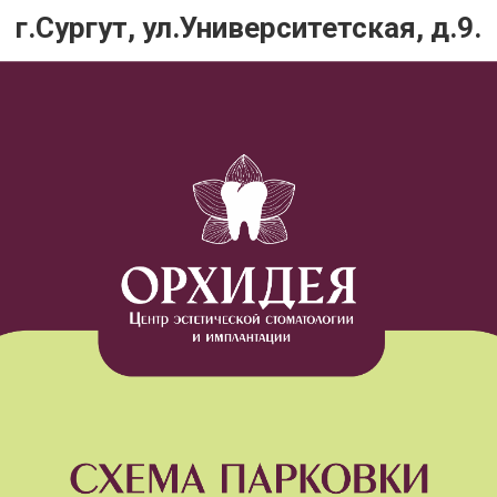
г.Сургут, ул.Университетская, д.9.
ас тренд на заботу о себе и своем здоровье, поэтому очен
авлением прикуса.
еты – стильно и модно, и это вполне себе молодёжное реше