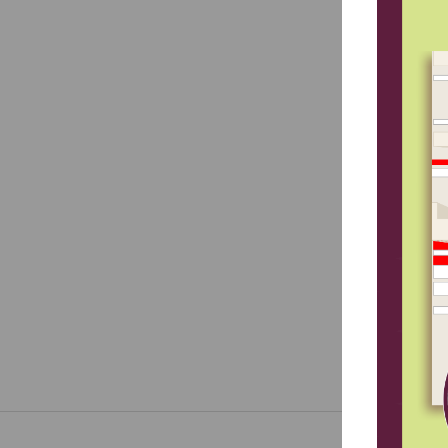
Напр
спец
Элас
подт
Рези
дете
Коне
встр
нель