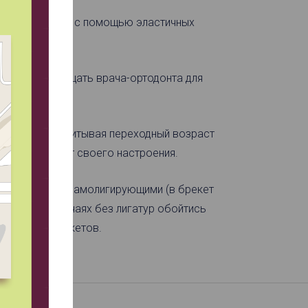
нтической дуге с помощью эластичных
мо чаще посещать врача-ортодонта для
ам и детям. Учитывая переходный возраст
 зависимости от своего настроения.
 сравнению с самолигирующими (в брекет
некоторых случаях без лигатур обойтись
 действие брекетов.