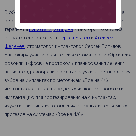
В обучении приняли участие ведущие доктора центра
эстетической стоматологии «Орхидея»: стоматологи-
терапевты
Наталья Удальцова
и Виктория Козырева,
стоматологи-ортопеды
Сергей Быков
и
Алексей
Феденев
, стоматолог-имплантолог Сергей Вопилов.
Благодаря участию в интенсиве стоматологи «Орхидеи»
освоили цифровые протоколы планирования лечения
пациентов, разобрали сложные случаи восстановления
зубов на имплантах по методикам «Все на 4/6
имплантах», а также на моделях челюстей проводили
имплантацию для протезирования на 4 имплантах,
изучили принципы изготовления съемных и несъемных
протезов на системах «Все на 4/6».