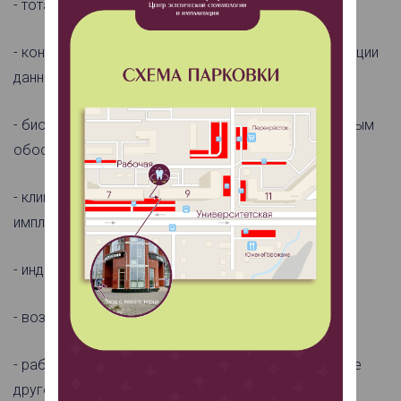
- тотальная реабилитация на 4/6 имплантатах;
- концепция All-On-X, а также протокол и рекомендации
данной концепции;
- биологические принципы остеоинтеграции с научным
обоснованием;
- клиническое значение правильной интеграции
имплантата;
- индивидуализация слепочных модулей;
- возможные осложнения и пути решения;
- работа в ExoCad, моделирование работы и многое
другое.