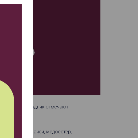
иональный праздник отмечают
стом труде врачей, медсестер,