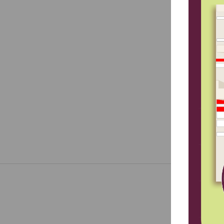
асси
Колл
Жела
душе
Пуст
И ка