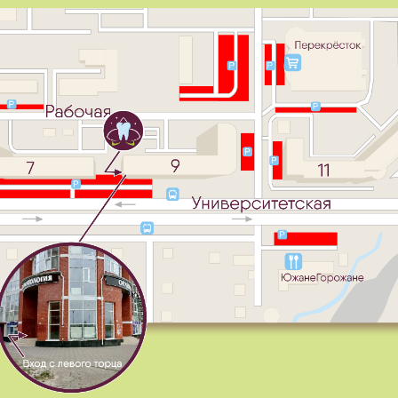
стентов и санитарок…
ектив сети стоматологий Орхидея поздравляет всех причас
ем уважения и любви коллег и пациентов, долгих и счастлив
вного тепла и любви!
ь радость от занятия любимым делом приносит вдохновение
ждый рабочий день будет новым шагом в сторону професси
Другие интересные статьи и новости