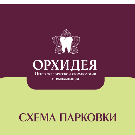
ый год в России в третье воскресенье июня свой професс
аботники.
 медика — это хороший повод вспомнить о рутинном и непро