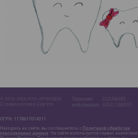
Правовая
СОЗДАНИЕ -
© 2010-2026 ООО «ОРХИДЕЯ»
Стоматология в Сургуте
информация
GOLD CARROT
ОГРН: 1178617014311
Находясь на сайте, вы соглашаетесь с
Политикой обработки
персональных данных
. На сайте используется сервис аналитики
Яндекс.Метрика. Продолжая взаимодействие с сайтом, вы