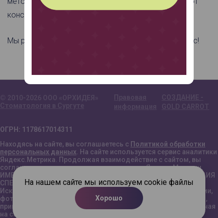
методики», «Нейрохирургическая пародонтология: от
консерватизма к модерну».
Мы растём, совершенствуемся и стараемся для Вас!
Правовая
СОЗДАНИЕ -
© 2010-2026 ООО «ОРХИДЕЯ»
Стоматология в Сургуте
информация
GOLD CARROT
ОГРН: 1178617014311
Находясь на сайте, вы соглашаетесь с
Политикой обработки
персональных данных
. На сайте используется сервис аналитики
Яндекс.Метрика. Продолжая взаимодействие с сайтом, вы
соглашаетесь с условиями использования Яндекс.Метрики.
ИМЕЮТСЯ ПРОТИВОПОКАЗАНИЯ. НЕОБХОДИМА КОНСУЛЬТАЦИЯ
На нашем сайте мы используем cookie файлы
СПЕЦИАЛИСТА.
Исключительное право на все материалы (текст, иллюстрации,
Хорошо
фотографии и видео), размещенные на сайте orchid-dental.ru,
принадлежит ООО «Орхидея Плюс». Информация, размещенная
на сайте, не является публичной офертой.