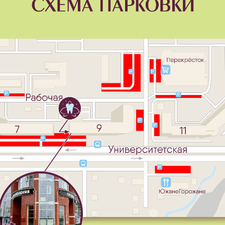
рамма курса включала в себя самые актуальные вопрос
атологов:
ичины пародонтальных заболеваний
ьтразвуковые методы лечения, Vector-терапия
зор диодных лазеров в пародонтологии
ддерживающее пародонтологическое лечение и профилактика
осы.
рсе успешно приняла участие стоматолог-пародонтолог 
идея»
Людмила Александровна Троян
.