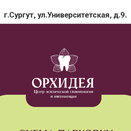
г.Сургут, ул.Университетская, д.9.
реля в Сургуте состоялся семинар «Основы консервативн
рофилактики. Оснащение кабинета для успешного развития
лась Елена Гудкова, сертифицированный i-Top инструктор, о
ии.