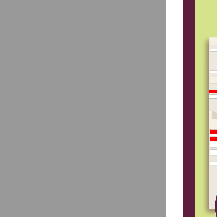
Прог
стом
- пр
- ул
- об
- по
вопр
В ку
«Орх